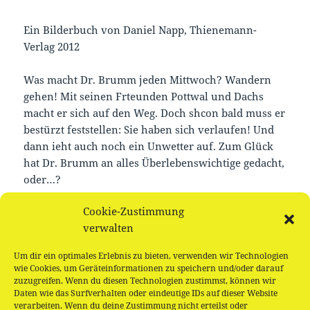
Ein Bilderbuch von Daniel Napp, Thienemann-
Verlag 2012
Was macht Dr. Brumm jeden Mittwoch? Wandern
gehen! Mit seinen Frteunden Pottwal und Dachs
macht er sich auf den Weg. Doch shcon bald muss er
bestürzt feststellen: Sie haben sich verlaufen! Und
dann ieht auch noch ein Unwetter auf. Zum Glück
hat Dr. Brumm an alles Überlebenswichtige gedacht,
oder…?
Cookie-Zustimmung
Nach dem Vorlesen basteln wir und stärken uns mit
verwalten
einem kleinen Keks-Picknick.
Um dir ein optimales Erlebnis zu bieten, verwenden wir Technologien
Für Kinder ab 3 Jahren, kostenlose Teilnahme
wie Cookies, um Geräteinformationen zu speichern und/oder darauf
zuzugreifen. Wenn du diesen Technologien zustimmst, können wir
Daten wie das Surfverhalten oder eindeutige IDs auf dieser Website
verarbeiten. Wenn du deine Zustimmung nicht erteilst oder