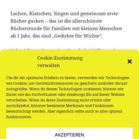
Lachen, Klatschen, Singen und gemeinsam erste
Bücher gucken – das ist die allerschönste
Bücherstunde für Familien mit kleinen Menschen
ab 1 Jahr, das sind „Gedichte für Wichte“.
Jeden Mittwoch um viertel nach drei öffnen wir
Cookie-Zustimmung
unsere Türen nur für die Jüngsten unter unseren
verwalten
Leser_innen. Kommt einfach vorbei und schaut
selbst.
Um dir ein optimales Erlebnis zu bieten, verwenden wir Technologien
wie Cookies, um Geräteinformationen zu speichern und/oder darauf
Offene Gruppe, keine Anmeldung notwendig.
zuzugreifen. Wenn du diesen Technologien zustimmst, können wir
Daten wie das Surfverhalten oder eindeutige IDs auf dieser Website
verarbeiten. Wenn du deine Zustimmung nicht erteilst oder
zurückziehst, könnten bestimmte Merkmale und Funktionen
beeinträchtigt werden. Aber eigentlich sollte auch so alles optimal
funktionieren.
Beitragsnavigation
VORHERIGER
Buchstart – Gedichte für Wichte
AKZEPTIEREN
Vorheriger