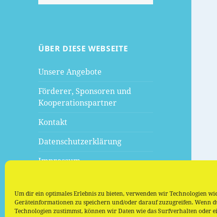
nach:
ÜBER DIESE WEBSEITE
Unsere Angebote
Förderer, Sponsoren und
Kooperationspartner
Kontakt
Datenschutzerklärung
Impressum
Um dir ein optimales Erlebnis zu bieten, verwenden wir Technologien wi
Geräteinformationen zu speichern und/oder darauf zuzugreifen. Wenn d
Technologien zustimmst, können wir Daten wie das Surfverhalten oder ei