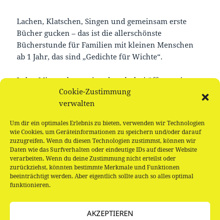
Lachen, Klatschen, Singen und gemeinsam erste
Bücher gucken – das ist die allerschönste
Bücherstunde für Familien mit kleinen Menschen
ab 1 Jahr, das sind „Gedichte für Wichte“.
Jeden Mittwoch um viertel nach drei öffnen wir
Cookie-Zustimmung
unsere Türen nur für die Jüngsten unter unseren
verwalten
Leser_innen. Kommt einfach vorbei und schaut
selbst.
Um dir ein optimales Erlebnis zu bieten, verwenden wir Technologien
wie Cookies, um Geräteinformationen zu speichern und/oder darauf
Offene Gruppe, keine Anmeldung notwendig.
zuzugreifen. Wenn du diesen Technologien zustimmst, können wir
Daten wie das Surfverhalten oder eindeutige IDs auf dieser Website
verarbeiten. Wenn du deine Zustimmung nicht erteilst oder
zurückziehst, könnten bestimmte Merkmale und Funktionen
beeinträchtigt werden. Aber eigentlich sollte auch so alles optimal
funktionieren.
Beitragsnavigation
VORHERIGER
Buchstart – Gedichte für Wichte
AKZEPTIEREN
Vorheriger