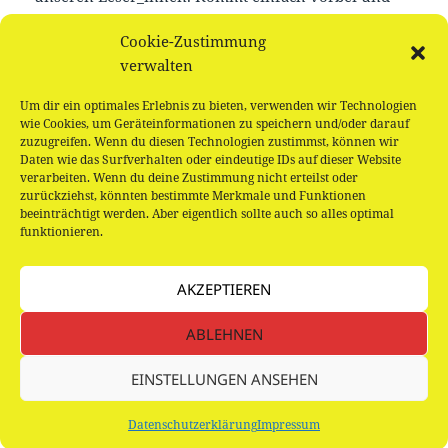
schaut selbst.
Cookie-Zustimmung
verwalten
Offene Gruppe, keine Anmeldung notwendig.
Um dir ein optimales Erlebnis zu bieten, verwenden wir Technologien
Für Fragen schreibt eine Email an: bucherparadies-
wie Cookies, um Geräteinformationen zu speichern und/oder darauf
iserbrook@web.de
zuzugreifen. Wenn du diesen Technologien zustimmst, können wir
Daten wie das Surfverhalten oder eindeutige IDs auf dieser Website
verarbeiten. Wenn du deine Zustimmung nicht erteilst oder
zurückziehst, könnten bestimmte Merkmale und Funktionen
beeinträchtigt werden. Aber eigentlich sollte auch so alles optimal
funktionieren.
Beitragsnavigation
VORHERIGER
AKZEPTIEREN
Buchstart – Gedichte für Wichte
Vorheriger
Beitrag:
ABLEHNEN
NÄCHSTER
Buchstart – Gedichte für Wichte
Nächster
EINSTELLUNGEN ANSEHEN
Beitrag:
Datenschutzerklärung
Stolz präsentiert von WordPress
Datenschutzerklärung
Impressum