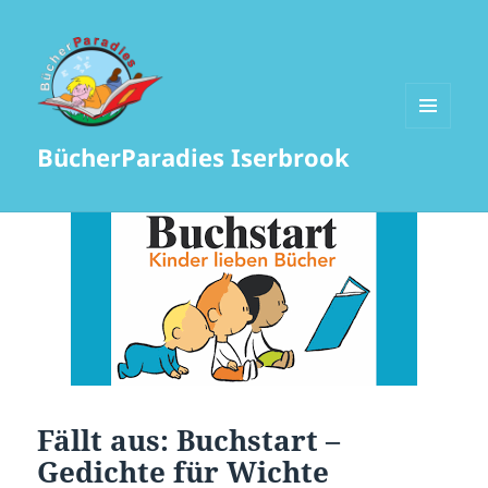
MENÜ
BücherParadies Iserbrook
UND
WIDGETS
Fällt aus: Buchstart –
Gedichte für Wichte