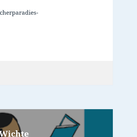
ucherparadies-
 Wichte