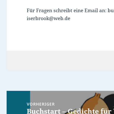
Für Fragen schreibt eine Email an: b
iserbrook@web.de
Beitragsnavigation
VORHERIGER
Buchstart – Gedichte für
Vorheriger