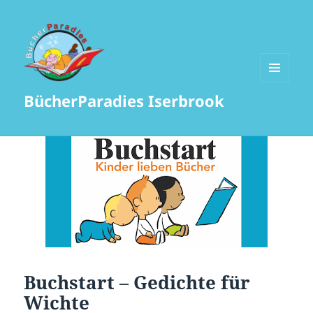
MENÜ
BücherParadies Iserbrook
UND
WIDGETS
Buchstart – Gedichte für
Wichte