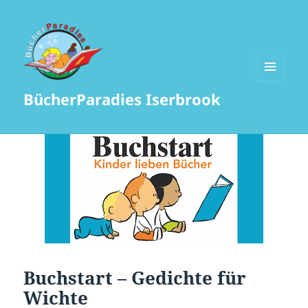
MENÜ
BücherParadies Iserbrook
UND
WIDGETS
Buchstart – Gedichte für
Wichte