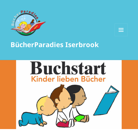
MENÜ
BücherParadies Iserbrook
UND
WIDGETS