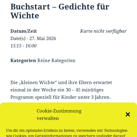
Buchstart – Gedichte für
Wichte
Datum/Zeit
Karte nicht verfügbar
Date(s) - 27. Mai 2026
15:15 - 16:00
Kategorien
Keine Kategorien
Die „kleinen Wichte“ und ihre Eltern erwartet
einmal in der Woche ein 30 – 45 minütiges
Programm speziell für Kinder unter 3 Jahren.
Cookie-Zustimmung
Angeleitet von Anne gibt es beim Bewegen, Singen
verwalten
und Bilderbuch-Gucken jede Menge Spaß für die
Kleinen. „Gedichte für Wichte“ ist kostenlos und
Um dir ein optimales Erlebnis zu bieten, verwenden wir Technologien
stets offen für neue Teilnehmerinnen und
wie Cookies, um Geräteinformationen zu speichern und/oder darauf