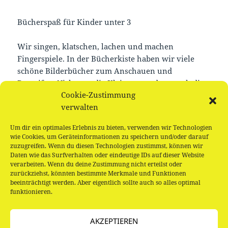
Bücherspaß für Kinder unter 3
Wir singen, klatschen, lachen und machen
Fingerspiele. In der Bücherkiste haben wir viele
schöne Bilderbücher zum Anschauen und
Begreifen. Nicht nur die Kleinen, sondern auch die
Cookie-Zustimmung
Eltern können in der Welt der Bilderbücher viel
verwalten
Neues entdecken.
Um dir ein optimales Erlebnis zu bieten, verwenden wir Technologien
Kostenlos und ohne Anmeldung, mit Angelique. Sei
wie Cookies, um Geräteinformationen zu speichern und/oder darauf
dabei!
zuzugreifen. Wenn du diesen Technologien zustimmst, können wir
Daten wie das Surfverhalten oder eindeutige IDs auf dieser Website
verarbeiten. Wenn du deine Zustimmung nicht erteilst oder
zurückziehst, könnten bestimmte Merkmale und Funktionen
beeinträchtigt werden. Aber eigentlich sollte auch so alles optimal
funktionieren.
Beitragsnavigation
VORHERIGER
Heute keine Gedichte für Wichte!
AKZEPTIEREN
Vorheriger