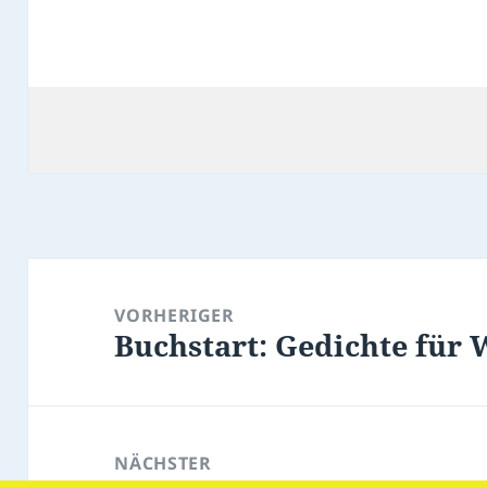
Beitragsnavigation
VORHERIGER
Buchstart: Gedichte für W
Vorheriger
Beitrag:
NÄCHSTER