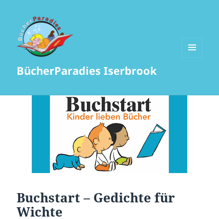
MENÜ
BücherParadies Iserbrook
UND
WIDGETS
Buchstart – Gedichte für
Wichte