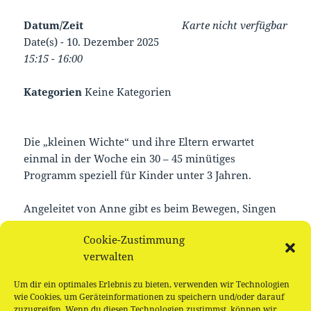
Datum/Zeit
Karte nicht verfügbar
Date(s) - 10. Dezember 2025
15:15 - 16:00
Kategorien
Keine Kategorien
Die „kleinen Wichte“ und ihre Eltern erwartet
einmal in der Woche ein 30 – 45 minütiges
Programm speziell für Kinder unter 3 Jahren.
Angeleitet von Anne gibt es beim Bewegen, Singen
und Bilderbuch-Gucken jede Menge Spaß für die
Cookie-Zustimmung
Kleinen. „Gedichte für Wichte“ ist kostenlos und
verwalten
stets offen für neue Teilnehmerinnen und
Teilnehmer.
Um dir ein optimales Erlebnis zu bieten, verwenden wir Technologien
wie Cookies, um Geräteinformationen zu speichern und/oder darauf
zuzugreifen. Wenn du diesen Technologien zustimmst, können wir