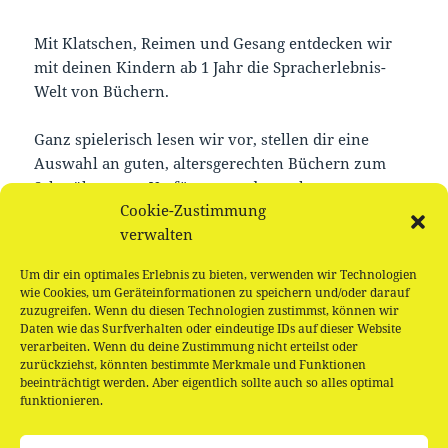
Mit Klatschen, Reimen und Gesang entdecken wir
mit deinen Kindern ab 1 Jahr die Spracherlebnis-
Welt von Büchern.
Ganz spielerisch lesen wir vor, stellen dir eine
Auswahl an guten, altersgerechten Büchern zum
Schmökern zur Verfügung und tauschen uns aus.
Cookie-Zustimmung
Eine wertvolle halbe Stunde für kleine Wichte und
verwalten
ihre Begleitung.
Um dir ein optimales Erlebnis zu bieten, verwenden wir Technologien
Eine offene und freie Veranstaltung für Kids ab 1
wie Cookies, um Geräteinformationen zu speichern und/oder darauf
Jahr
zuzugreifen. Wenn du diesen Technologien zustimmst, können wir
Daten wie das Surfverhalten oder eindeutige IDs auf dieser Website
verarbeiten. Wenn du deine Zustimmung nicht erteilst oder
zurückziehst, könnten bestimmte Merkmale und Funktionen
beeinträchtigt werden. Aber eigentlich sollte auch so alles optimal
funktionieren.
Beitragsnavigation
VORHERIGER