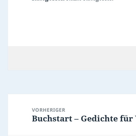
Beitragsnavigation
VORHERIGER
Buchstart – Gedichte für
Vorheriger
Beitrag: