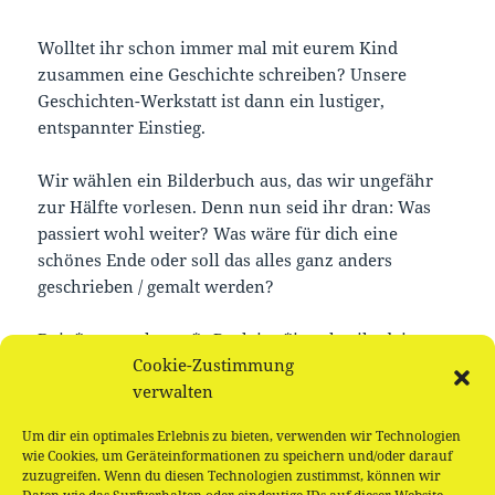
Wolltet ihr schon immer mal mit eurem Kind
zusammen eine Geschichte schreiben? Unsere
Geschichten-Werkstatt ist dann ein lustiger,
entspannter Einstieg.
Wir wählen ein Bilderbuch aus, das wir ungefähr
zur Hälfte vorlesen. Denn nun seid ihr dran: Was
passiert wohl weiter? Was wäre für dich eine
schönes Ende oder soll das alles ganz anders
geschrieben / gemalt werden?
Dein*e erwachsene*r Begleiter*in schreibt deine
Cookie-Zustimmung
Ideen auf und schließlich lesen wir uns nach einem
verwalten
Picknick alle neuen Geschichten vor.
Um dir ein optimales Erlebnis zu bieten, verwenden wir Technologien
Für alle Kinder, die schon sprechen können, egal in
wie Cookies, um Geräteinformationen zu speichern und/oder darauf
welcher Muttersprache.
zuzugreifen. Wenn du diesen Technologien zustimmst, können wir