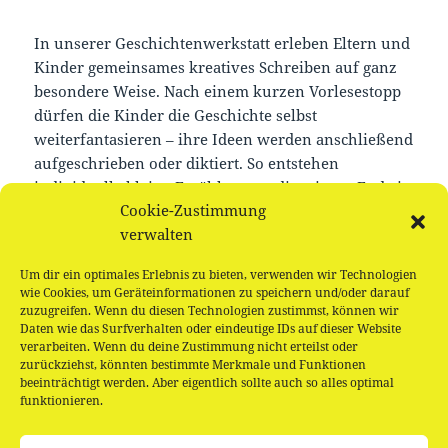
In unserer Geschichtenwerkstatt erleben Eltern und
Kinder gemeinsames kreatives Schreiben auf ganz
besondere Weise. Nach einem kurzen Vorlesestopp
dürfen die Kinder die Geschichte selbst
weiterfantasieren – ihre Ideen werden anschließend
aufgeschrieben oder diktiert. So entstehen
individuelle kleine Erzählungen, die wir am Ende in
Cookie-Zustimmung
gemütlicher Runde miteinander teilen. Eine kleine
verwalten
Stärkung rundet das gemeinsame Erlebnis ab und
schafft Raum zum Austausch.
Um dir ein optimales Erlebnis zu bieten, verwenden wir Technologien
wie Cookies, um Geräteinformationen zu speichern und/oder darauf
Bestens geeignet für Kinder ab ca. 3,5 Jahren
zuzugreifen. Wenn du diesen Technologien zustimmst, können wir
Daten wie das Surfverhalten oder eindeutige IDs auf dieser Website
verarbeiten. Wenn du deine Zustimmung nicht erteilst oder
zurückziehst, könnten bestimmte Merkmale und Funktionen
beeinträchtigt werden. Aber eigentlich sollte auch so alles optimal
funktionieren.
Beitragsnavigation
VORHERIGER