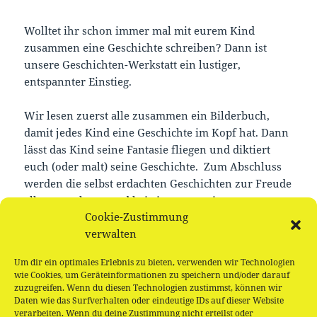
Wolltet ihr schon immer mal mit eurem Kind
zusammen eine Geschichte schreiben? Dann ist
unsere Geschichten-Werkstatt ein lustiger,
entspannter Einstieg.
Wir lesen zuerst alle zusammen ein Bilderbuch,
damit jedes Kind eine Geschichte im Kopf hat. Dann
lässt das Kind seine Fantasie fliegen und diktiert
euch (oder malt) seine Geschichte. Zum Abschluss
werden die selbst erdachten Geschichten zur Freude
aller vorgelesen und bei einem gemeinsamen
Cookie-Zustimmung
Naschen (Kekse, Äpfel…) genossen.
verwalten
Kommt einfach vorbei und probiert es aus. Für alle
Um dir ein optimales Erlebnis zu bieten, verwenden wir Technologien
Kinder, die mindestens wenig sprechen können. Die
wie Cookies, um Geräteinformationen zu speichern und/oder darauf
Muttersprache ist dabei vollkommen egal!
zuzugreifen. Wenn du diesen Technologien zustimmst, können wir
Daten wie das Surfverhalten oder eindeutige IDs auf dieser Website
verarbeiten. Wenn du deine Zustimmung nicht erteilst oder