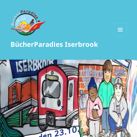
MENÜ
BücherParadies Iserbrook
UND
WIDGETS