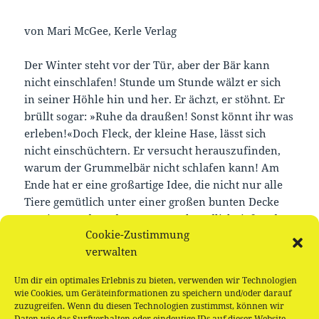
von Mari McGee, Kerle Verlag
Der Winter steht vor der Tür, aber der Bär kann
nicht einschlafen! Stunde um Stunde wälzt er sich
in seiner Höhle hin und her. Er ächzt, er stöhnt. Er
brüllt sogar: »Ruhe da draußen! Sonst könnt ihr was
erleben!«Doch Fleck, der kleine Hase, lässt sich
nicht einschüchtern. Er versucht herauszufinden,
warum der Grummelbär nicht schlafen kann! Am
Ende hat er eine großartige Idee, die nicht nur alle
Tiere gemütlich unter einer großen bunten Decke
vereint, sondern den Bären auch endlich tief und
Cookie-Zustimmung
fest einschlummern lässt …
verwalten
Für alle Menschen ab 3 Jahren. Dazu wird gebastelt
Um dir ein optimales Erlebnis zu bieten, verwenden wir Technologien
und ein Winterpicknick geschmaust
wie Cookies, um Geräteinformationen zu speichern und/oder darauf
zuzugreifen. Wenn du diesen Technologien zustimmst, können wir
Daten wie das Surfverhalten oder eindeutige IDs auf dieser Website