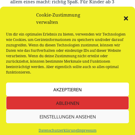
allem eines macht: richtig Spaß. Für Kinder ab 3
Jahren empfohlen
Cookie-Zustimmung
verwalten
Gefördert von der Budnianer Hilfe. DANKE!
Um dir ein optimales Erlebnis zu bieten, verwenden wir Technologien
(Ihr dürft auch einfach nur zugucken!)
wie Cookies, um Geräteinformationen zu speichern und/oder darauf
zuzugreifen. Wenn du diesen Technologien zustimmst, können wir
Daten wie das Surfverhalten oder eindeutige IDs auf dieser Website
verarbeiten. Wenn du deine Zustimmung nicht erteilst oder
zurückziehst, könnten bestimmte Merkmale und Funktionen
beeinträchtigt werden. Aber eigentlich sollte auch so alles optimal
funktionieren.
Beitragsnavigation
VORHERIGER
Bilderbuchkino
Vorheriger
AKZEPTIEREN
Beitrag:
NÄCHSTER
ABLEHNEN
Mitmachtheater mit Claudia Buchholz:
Nächster
Schattentheater
Beitrag:
EINSTELLUNGEN ANSEHEN
Datenschutzerklärung
Stolz präsentiert von WordPress
Datenschutzerklärung
Impressum