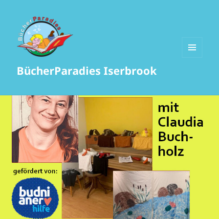
MENÜ
BücherParadies Iserbrook
UND
WIDGETS