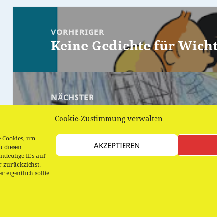
Beitragsnavigation
VORHERIGER
Keine Gedichte für Wich
Vorheriger
Beitrag:
NÄCHSTER
Reise um die Welt: Irlan
Nächster
Cookie-Zustimmung verwalten
Beitrag:
e Cookies, um
AKZEPTIEREN
u diesen
ndeutige IDs auf
r zurückziehst,
 eigentlich sollte
Datenschutzerklärung
Stolz präsentiert 