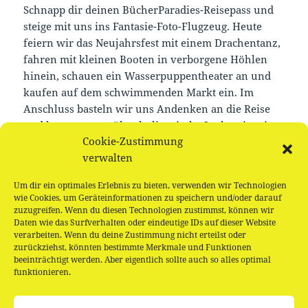
Schnapp dir deinen BücherParadies-Reisepass und
steige mit uns ins Fantasie-Foto-Flugzeug. Heute
feiern wir das Neujahrsfest mit einem Drachentanz,
fahren mit kleinen Booten in verborgene Höhlen
hinein, schauen ein Wasserpuppentheater an und
kaufen auf dem schwimmenden Markt ein. Im
Anschluss basteln wir uns Andenken an die Reise
und lernen etwas über kulinarische Leckereien, in
Cookie-Zustimmung
dem wir sie bei einem abschließenden Picknick
verwalten
probieren.
Um dir ein optimales Erlebnis zu bieten, verwenden wir Technologien
Sei einfach dabei. Empfehlenswert für alle
wie Cookies, um Geräteinformationen zu speichern und/oder darauf
Weltentdecker*innen ab 4 Jahren.
zuzugreifen. Wenn du diesen Technologien zustimmst, können wir
Daten wie das Surfverhalten oder eindeutige IDs auf dieser Website
verarbeiten. Wenn du deine Zustimmung nicht erteilst oder
zurückziehst, könnten bestimmte Merkmale und Funktionen
beeinträchtigt werden. Aber eigentlich sollte auch so alles optimal
funktionieren.
Beitragsnavigation
VORHERIGER