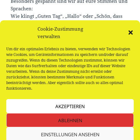
Besonders gespannt sind wir auf eure Stimmen und
Sprachen:
Wie klingt „Guten Tag“, „Hallo“ oder „Schön, dass
du da bist“ in deiner Sprache? Verewige deine
Cookie-Zustimmung
Begrüßung auf unserer Sprachtafel und werde Teil
verwalten
unseres kunterbunten Miteinanders!
Um dir ein optimales Erlebnis zu bieten, verwenden wir Technologien
Kommt vorbei, bringt Familie, Freunde und
wie Cookies, um Geräteinformationen zu speichern und/oder darauf
zuzugreifen. Wenn du diesen Technologien zustimmst, können wir
Nachbarn mit und erlebt einen Nachmittag voller
Daten wie das Surfverhalten oder eindeutige IDs auf dieser Website
Freude, Vielfalt und Gemeinschaft. Gemeinsam
verarbeiten. Wenn du deine Zustimmung nicht erteilst oder
machen wir Iserbrooklyn noch bunter!
zurückziehst, könnten bestimmte Merkmale und Funktionen
beeinträchtigt werden. Aber eigentlich sollte auch so alles optimal
funktionieren.
AKZEPTIEREN
Beitragsnavigation
VORHERIGER
ABLEHNEN
Um die Ecke – mobiles Tanztheater von
Vorheriger
Sagener und Hoffmann
Beitrag:
EINSTELLUNGEN ANSEHEN