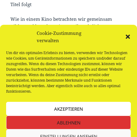
Titel folgt
Wie in einem Kino betrachten wir gemeinsam
Bilder und lauschen einer weihnachtlichen
Cookie-Zustimmung
Geschichte. Nach dem Vorlesen wird gebastelt und
verwalten
gepicknickt.
Um dir ein optimales Erlebnis zu bieten, verwenden wir Technologien
Für Kinder ab 3 Jahren
wie Cookies, um Geräteinformationen zu speichern und/oder darauf
zuzugreifen. Wenn du diesen Technologien zustimmst, können wir
Daten wie das Surfverhalten oder eindeutige IDs auf dieser Website
verarbeiten. Wenn du deine Zustimmung nicht erteilst oder
zurückziehst, könnten bestimmte Merkmale und Funktionen
beeinträchtigt werden. Aber eigentlich sollte auch so alles optimal
Beitragsnavigation
funktionieren.
VORHERIGER
Bilderbuchkino „Der kleine Zauberer und
Vorheriger
der König der Katzen“
AKZEPTIEREN
Beitrag:
ABLEHNEN
NÄCHSTER
Bionik-Expo, fällt leider aus
Nächster
EINSTELLUNGEN ANSEHEN