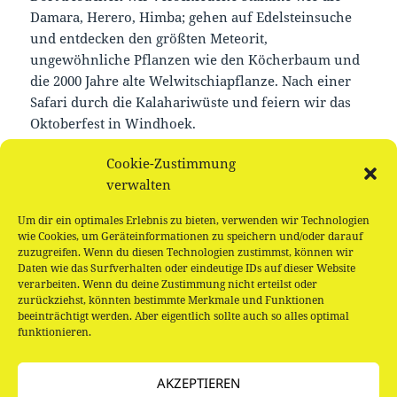
Damara, Herero, Himba; gehen auf Edelsteinsuche
und entdecken den größten Meteorit,
ungewöhnliche Pflanzen wie den Köcherbaum und
die 2000 Jahre alte Welwitschiapflanze. Nach einer
Safari durch die Kalahariwüste und feiern wir das
Oktoberfest in Windhoek.
Cookie-Zustimmung
Nach einer kelinen Stärkung basteln wir Elefanten
verwalten
Kostenlos, für Menschen ab 4 Jahren
Um dir ein optimales Erlebnis zu bieten, verwenden wir Technologien
wie Cookies, um Geräteinformationen zu speichern und/oder darauf
zuzugreifen. Wenn du diesen Technologien zustimmst, können wir
Daten wie das Surfverhalten oder eindeutige IDs auf dieser Website
verarbeiten. Wenn du deine Zustimmung nicht erteilst oder
zurückziehst, könnten bestimmte Merkmale und Funktionen
beeinträchtigt werden. Aber eigentlich sollte auch so alles optimal
funktionieren.
Beitragsnavigation
VORHERIGER
AKZEPTIEREN
Wundertüte – Kamishibai (Erzähltheater)
Vorheriger