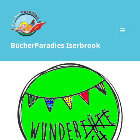
MENÜ
BücherParadies Iserbrook
UND
WIDGETS