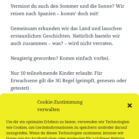
Vermisst du auch den Sommer und die Sonne? Wir
reisen nach Spanien – komm‘ doch mit!
Gemeinsam erkunden wir das Land und lauschen
erstaunlichen Geschichten. Natürlich basteln wir
auch zusammen – was? – wird nicht verraten.
Neugierig geworden? Komm einfach vorbei.
Nur 10 teilnehmende Kinder erlaubt. Für
Erwachsene gilt die 3G Regel (geimpft, genesen oder
getestet)
Cookie-Zustimmung
Buchungen
verwalten
Um dir ein optimales Erlebnis zu bieten, verwenden wir Technologien
Buchungen sind für diese Veranstaltung nicht mehr
wie Cookies, um Geräteinformationen zu speichern und/oder darauf
möglich.
zuzugreifen. Wenn du diesen Technologien zustimmst, können wir
Daten wie das Surfverhalten oder eindeutige IDs auf dieser Website