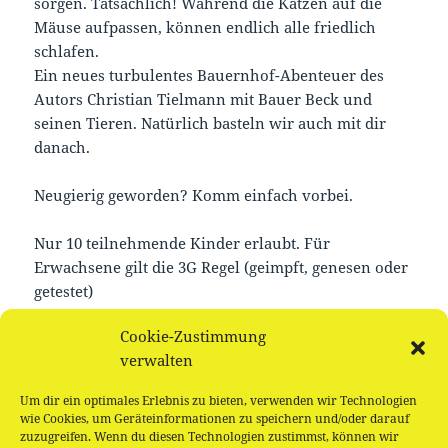
sorgen. Tatsächlich! Während die Katzen auf die
Mäuse aufpassen, können endlich alle friedlich
schlafen.
Ein neues turbulentes Bauernhof-Abenteuer des
Autors Christian Tielmann mit Bauer Beck und
seinen Tieren. Natürlich basteln wir auch mit dir
danach.
Neugierig geworden? Komm einfach vorbei.
Nur 10 teilnehmende Kinder erlaubt. Für
Erwachsene gilt die 3G Regel (geimpft, genesen oder
getestet)
Cookie-Zustimmung
Buchungen
verwalten
Um dir ein optimales Erlebnis zu bieten, verwenden wir Technologien
Buchungen sind für diese Veranstaltung nicht mehr
wie Cookies, um Geräteinformationen zu speichern und/oder darauf
möglich.
zuzugreifen. Wenn du diesen Technologien zustimmst, können wir