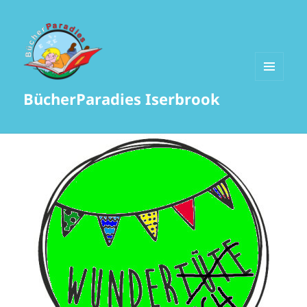
MENÜ
BücherParadies Iserbrook
UND
WIDGETS