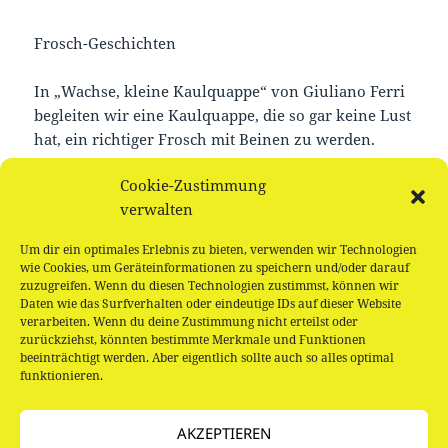
Frosch-Geschichten
In „Wachse, kleine Kaulquappe“ von Giuliano Ferri
begleiten wir eine Kaulquappe, die so gar keine Lust
hat, ein richtiger Frosch mit Beinen zu werden.
Cookie-Zustimmung
Im Anschluss wird gesungen, gebastelt und gespielt.
verwalten
Für Kinder ab 4 Jahren, kostenlos und ohne
Um dir ein optimales Erlebnis zu bieten, verwenden wir Technologien
Anmeldung
wie Cookies, um Geräteinformationen zu speichern und/oder darauf
zuzugreifen. Wenn du diesen Technologien zustimmst, können wir
Daten wie das Surfverhalten oder eindeutige IDs auf dieser Website
verarbeiten. Wenn du deine Zustimmung nicht erteilst oder
zurückziehst, könnten bestimmte Merkmale und Funktionen
beeinträchtigt werden. Aber eigentlich sollte auch so alles optimal
Beitragsnavigation
funktionieren.
VORHERIGER
WunderTüte: Was wäre wenn…?
Vorheriger
AKZEPTIEREN
Beitrag: