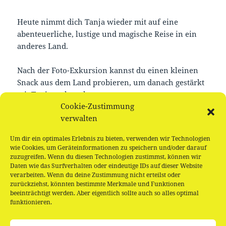
Heute nimmt dich Tanja wieder mit auf eine
abenteuerliche, lustige und magische Reise in ein
anderes Land.
Nach der Foto-Exkursion kannst du einen kleinen
Snack aus dem Land probieren, um danach gestärkt
mit Tanja zu basteln.
Cookie-Zustimmung
verwalten
Eine Veranstaltung für Kinder ab 5 Jahren, offen
und frei.
Um dir ein optimales Erlebnis zu bieten, verwenden wir Technologien
wie Cookies, um Geräteinformationen zu speichern und/oder darauf
zuzugreifen. Wenn du diesen Technologien zustimmst, können wir
Daten wie das Surfverhalten oder eindeutige IDs auf dieser Website
verarbeiten. Wenn du deine Zustimmung nicht erteilst oder
zurückziehst, könnten bestimmte Merkmale und Funktionen
beeinträchtigt werden. Aber eigentlich sollte auch so alles optimal
funktionieren.
Beitragsnavigation
VORHERIGER