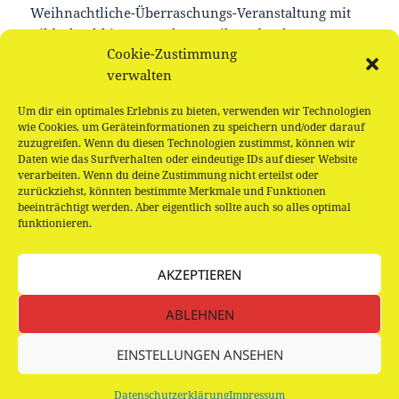
Weihnachtliche-Überraschungs-Veranstaltung mit
Bilderbuchkino, Basteln, Musik und Keksen
Cookie-Zustimmung
verwalten
Um dir ein optimales Erlebnis zu bieten, verwenden wir Technologien
Für Kinder ab 3 Jahren, kostenlose Teilnahme
wie Cookies, um Geräteinformationen zu speichern und/oder darauf
zuzugreifen. Wenn du diesen Technologien zustimmst, können wir
Daten wie das Surfverhalten oder eindeutige IDs auf dieser Website
verarbeiten. Wenn du deine Zustimmung nicht erteilst oder
zurückziehst, könnten bestimmte Merkmale und Funktionen
beeinträchtigt werden. Aber eigentlich sollte auch so alles optimal
Beitragsnavigation
funktionieren.
VORHERIGER
Wundertüte – Reise um die Welt
Vorheriger
AKZEPTIEREN
Beitrag:
NÄCHSTER
ABLEHNEN
Stefanie Taschinski „Der geniale Herr
Nächster
Kreideweiß“, Lesung
Beitrag:
EINSTELLUNGEN ANSEHEN
Datenschutzerklärung
Stolz präsentiert von WordPress
Datenschutzerklärung
Impressum