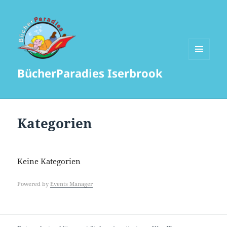
MENÜ
BücherParadies Iserbrook
UND
WIDGETS
Kategorien
Keine Kategorien
Powered by
Events Manager