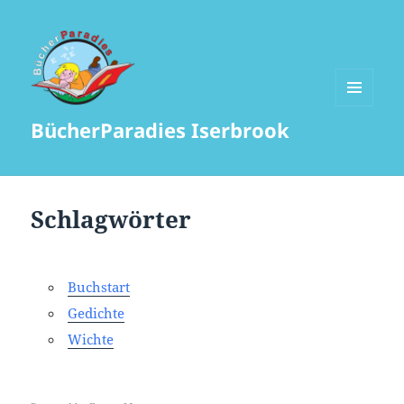
MENÜ
BücherParadies Iserbrook
UND
WIDGETS
Schlagwörter
Buchstart
Gedichte
Wichte