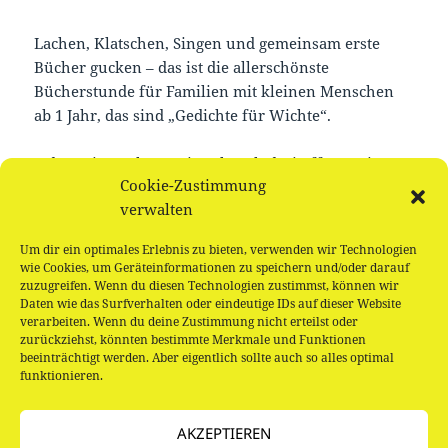
Lachen, Klatschen, Singen und gemeinsam erste
Bücher gucken – das ist die allerschönste
Bücherstunde für Familien mit kleinen Menschen
ab 1 Jahr, das sind „Gedichte für Wichte“.
Jeden Mittwoch um viertel nach drei öffnen wir
Cookie-Zustimmung
unsere Türen nur für die Jüngsten unter unseren
verwalten
Leser_innen. Kommt einfach vorbei und schaut
selbst.
Um dir ein optimales Erlebnis zu bieten, verwenden wir Technologien
wie Cookies, um Geräteinformationen zu speichern und/oder darauf
Offene Gruppe, keine Anmeldung notwendig.
zuzugreifen. Wenn du diesen Technologien zustimmst, können wir
Daten wie das Surfverhalten oder eindeutige IDs auf dieser Website
verarbeiten. Wenn du deine Zustimmung nicht erteilst oder
zurückziehst, könnten bestimmte Merkmale und Funktionen
beeinträchtigt werden. Aber eigentlich sollte auch so alles optimal
funktionieren.
Beitragsnavigation
VORHERIGER
AKZEPTIEREN
Buchstart – Gedichte für Wichte
Vorheriger