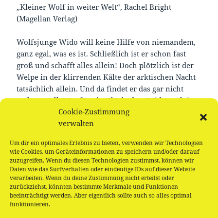
„Kleiner Wolf in weiter Welt“, Rachel Bright
(Magellan Verlag)
Wolfsjunge Wido will keine Hilfe von niemandem,
ganz egal, was es ist. Schließlich ist er schon fast
groß und schafft alles allein! Doch plötzlich ist der
Welpe in der klirrenden Kälte der arktischen Nacht
tatsächlich allein. Und da findet er das gar nicht
mehr so toll. Was für ein Glück, dass Wido auch in
Cookie-Zustimmung
der Fremde fernab von seinem eigenen Rudel auf
verwalten
hilfsbereite Pfoten stößt!
Um dir ein optimales Erlebnis zu bieten, verwenden wir Technologien
Nach dem Vorlesen basteln wir gemeinsam eine
wie Cookies, um Geräteinformationen zu speichern und/oder darauf
kleinen Wolf. Für Menschen ab 3 Jahren.
zuzugreifen. Wenn du diesen Technologien zustimmst, können wir
Daten wie das Surfverhalten oder eindeutige IDs auf dieser Website
verarbeiten. Wenn du deine Zustimmung nicht erteilst oder
zurückziehst, könnten bestimmte Merkmale und Funktionen
beeinträchtigt werden. Aber eigentlich sollte auch so alles optimal
funktionieren.
Beitragsnavigation