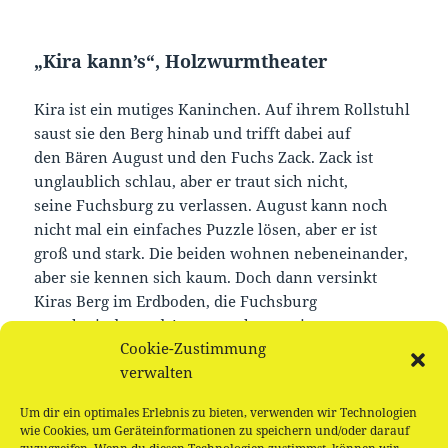
„Kira kann’s“, Holzwurmtheater
Kira ist ein mutiges Kaninchen. Auf ihrem Rollstuhl
saust sie den Berg hinab und trifft dabei auf
den Bären August und den Fuchs Zack. Zack ist
unglaublich schlau, aber er traut sich nicht,
seine Fuchsburg zu verlassen. August kann noch
nicht mal ein einfaches Puzzle lösen, aber er ist
groß und stark. Die beiden wohnen nebeneinander,
aber sie kennen sich kaum. Doch dann versinkt
Kiras Berg im Erdboden, die Fuchsburg
verschwindet und August steht vor einem
Cookie-Zustimmung
Hindernis, das er trotz seiner Bärenkräfte nicht
verwalten
beseitigen kann. Das schaffen sie nur gemeinsam.
Um dir ein optimales Erlebnis zu bieten, verwenden wir Technologien
Für Alle ab 4 Jahren, Anmeldung erforderlich.
wie Cookies, um Geräteinformationen zu speichern und/oder darauf
Freier Eintritt.