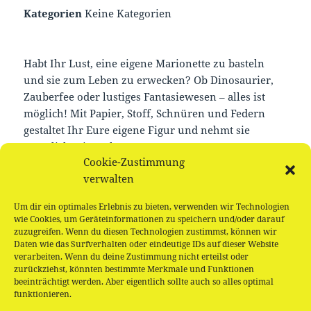
Kategorien
Keine Kategorien
Habt Ihr Lust, eine eigene Marionette zu basteln
und sie zum Leben zu erwecken? Ob Dinosaurier,
Zauberfee oder lustiges Fantasiewesen – alles ist
möglich! Mit Papier, Stoff, Schnüren und Federn
gestaltet Ihr Eure eigene Figur und nehmt sie
natürlich mit nach Hause.
Cookie-Zustimmung
verwalten
Für Kinder ab 6 Jahren
Materialbeitrag: 2,00 Euro pro Person
Um dir ein optimales Erlebnis zu bieten, verwenden wir Technologien
Anmeldung erforderlich
wie Cookies, um Geräteinformationen zu speichern und/oder darauf
zuzugreifen. Wenn du diesen Technologien zustimmst, können wir
Daten wie das Surfverhalten oder eindeutige IDs auf dieser Website
verarbeiten. Wenn du deine Zustimmung nicht erteilst oder
zurückziehst, könnten bestimmte Merkmale und Funktionen
beeinträchtigt werden. Aber eigentlich sollte auch so alles optimal
Beitragsnavigation
funktionieren.
VORHERIGER