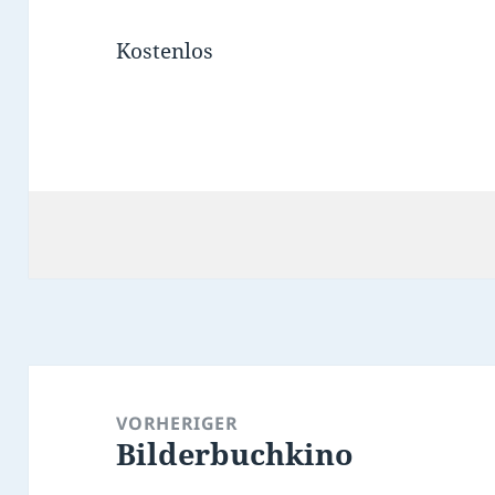
Kostenlos
Beitragsnavigation
VORHERIGER
Bilderbuchkino
Vorheriger
Beitrag: