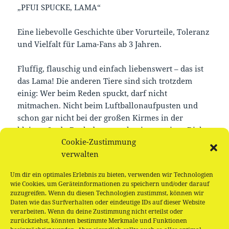
„PFUI SPUCKE, LAMA“
Eine liebevolle Geschichte über Vorurteile, Toleranz
und Vielfalt für Lama-Fans ab 3 Jahren.
Fluffig, flauschig und einfach liebenswert – das ist
das Lama! Die anderen Tiere sind sich trotzdem
einig: Wer beim Reden spuckt, darf nicht
mitmachen. Nicht beim Luftballonaufpusten und
schon gar nicht bei der großen Kirmes in der
kleinen Stadt. Doch dann taucht ein gemeiner Dieb
Cookie-Zustimmung
auf dem Kirmesplatz auf. Hui Spucke! Ob das Lama
verwalten
endlich allen zeigen kann, was in ihm steckt? …
Um dir ein optimales Erlebnis zu bieten, verwenden wir Technologien
Nach dem Vorlesen basteln und picknicken wir
wie Cookies, um Geräteinformationen zu speichern und/oder darauf
gemeinsam. Ab 3 Jahre, kostenlose Teilnahme
zuzugreifen. Wenn du diesen Technologien zustimmst, können wir
Daten wie das Surfverhalten oder eindeutige IDs auf dieser Website
verarbeiten. Wenn du deine Zustimmung nicht erteilst oder
zurückziehst, könnten bestimmte Merkmale und Funktionen