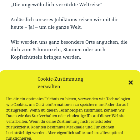
„Die ungewöhnlich-verrückte Weltreise“
Anlässlich unseres Jubiläums reisen wir mit dir
heute – Ja! – um die ganze Welt.
Wir werden uns ganz besondere Orte angucken, die
dich zum Schmunzeln, Staunen oder auch
Kopfschütteln bringen werden.
Natürlich basteln wir noch Außergewöhnliches und
Cookie-Zustimmung
essen magisches Brot.
verwalten
Für alle Freund*innen des BücherParadies ab 3
Um dir ein optimales Erlebnis zu bieten, verwenden wir Technologien
Jahren besonders gut geeignet. Kostenlos
wie Cookies, um Geräteinformationen zu speichern und/oder darauf
zuzugreifen. Wenn du diesen Technologien zustimmst, können wir
Daten wie das Surfverhalten oder eindeutige IDs auf dieser Website
verarbeiten. Wenn du deine Zustimmung nicht erteilst oder
zurückziehst, könnten bestimmte Merkmale und Funktionen
beeinträchtigt werden. Aber eigentlich sollte auch so alles optimal
Beitragsnavigation
funktionieren.