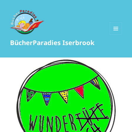
MENÜ
BücherParadies Iserbrook
UND
WIDGETS