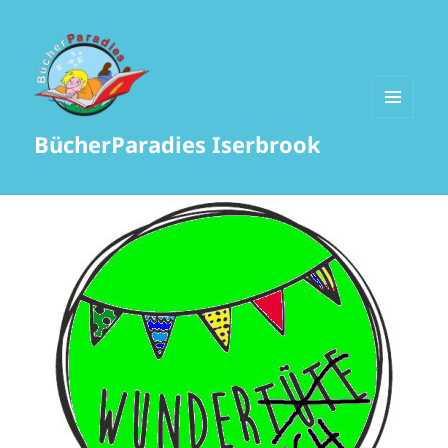
MENÜ
BücherParadies Iserbrook
UND
WIDGETS