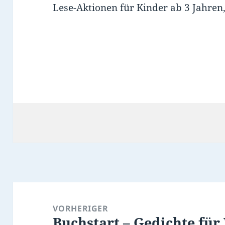
Lese-Aktionen für Kinder ab 3 Jahren,
Beitragsnavigation
VORHERIGER
Buchstart – Gedichte für
Vorheriger