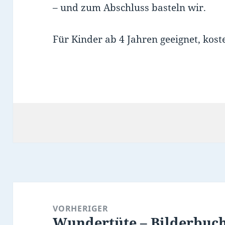
– und zum Abschluss basteln wir.
Für Kinder ab 4 Jahren geeignet, kos
Beitragsnavigation
VORHERIGER
Wundertüte – Bilderbuc
Vorheriger