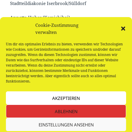
Stadtteildiakonie Iserbrook/Sülldorf
Annette Huber (Kamishibai)
Cookie-Zustimmung
Michael Schaaf, langjähriger LesePate
verwalten
Um dir ein optimales Erlebnis zu bieten, verwenden wir Technologien
Stefanie Taschinski, LesePatin
wie Cookies, um Geräteinformationen zu speichern und/oder darauf
zuzugreifen. Wenn du diesen Technologien zustimmst, können wir
Hervorheben möchten wir noch diese Menschen,
Daten wie das Surfverhalten oder eindeutige IDs auf dieser Website
verarbeiten. Wenn du deine Zustimmung nicht erteilst oder
mit deren Hilfe wir (existientielle) Probleme lösen
zurückziehst, könnten bestimmte Merkmale und Funktionen
konnten:
beeinträchtigt werden. Aber eigentlich sollte auch so alles optimal
funktionieren.
H. + J. Grahn, G. Gerhard, M. Langos-Luca, B.
Henninger, N. Ashterany, D. Voss, G. Held,
AKZEPTIEREN
ABLEHNEN
Veröffentlicht
Kategorien
Schlagwörter
18. September 2018
Allgemein
,
Metadaten
Förderer
,
am
Partner
,
Sponsoren
EINSTELLUNGEN ANSEHEN